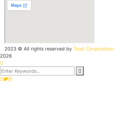
2023
© All rights reserved by
Trust Corporation
2026