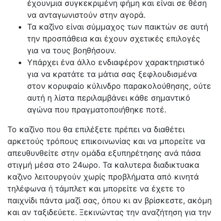
έχουνμια συγκεκριμένη φήμη και είναι σε θέση
να ανταγωνιστούν στην αγορά.
Τα καζίνο είναι σύμμαχος των παικτών σε αυτή
την προσπάθεια και έχουν σχετικές επιλογές
για να τους βοηθήσουν.
Υπάρχει ένα άλλο ενδιαφέρον χαρακτηριστικό
για να κρατάτε τα μάτια σας ξεφλουδισμένα
στον κορυφαίο κύλινδρο παρακολούθησης, ούτε
αυτή η λίστα περιλαμβάνει κάθε σημαντικό
αγώνα που πραγματοποιήθηκε ποτέ.
Το καζίνο που θα επιλέξετε πρέπει να διαθέτει
αρκετούς τρόπους επικοινωνίας και να μπορείτε να
απευθυνθείτε στην ομάδα εξυπηρέτησης ανά πάσα
στιγμή μέσα στο 24ωρο. Τα καλυτερα διαδικτυακα
καζινο λειτουργούν χωρίς προβλήματα από κινητά
τηλέφωνα ή τάμπλετ και μπορείτε να έχετε το
παιχνίδι πάντα μαζί σας, όπου κι αν βρίσκεστε, ακόμη
και αν ταξιδεύετε. Ξεκινώντας την αναζήτηση για την