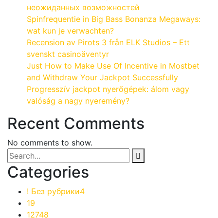
неожиданных возможностей
Spinfrequentie in Big Bass Bonanza Megaways:
wat kun je verwachten?
Recension av Pirots 3 från ELK Studios – Ett
svenskt casinoäventyr
Just How to Make Use Of Incentive in Mostbet
and Withdraw Your Jackpot Successfully
Progresszív jackpot nyerőgépek: álom vagy
valóság a nagy nyeremény?
Recent Comments
No comments to show.
Categories
! Без рубрики
4
1
9
127
48