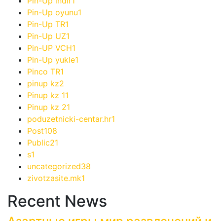
Pin-Up indir
1
Pin-Up oyunu
1
Pin-Up TR
1
Pin-Up UZ
1
Pin-UP VCH
1
Pin-Up yukle
1
Pinco TR
1
pinup kz
2
Pinup kz 1
1
Pinup kz 2
1
poduzetnicki-centar.hr
1
Post
108
Public
21
s
1
uncategorized
38
zivotzasite.mk
1
Recent News