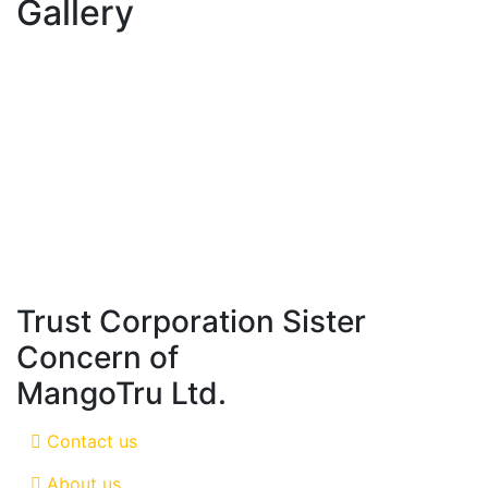
Gallery
Trust Corporation Sister
Concern of
MangoTru Ltd.
Contact us
About us