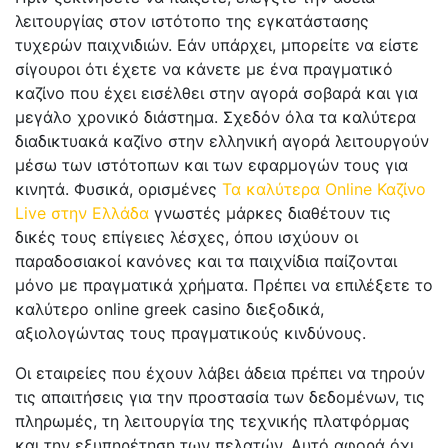
λειτουργίας στον ιστότοπο της εγκατάστασης
τυχερών παιχνιδιών. Εάν υπάρχει, μπορείτε να είστε
σίγουροι ότι έχετε να κάνετε με ένα πραγματικό
καζίνο που έχει εισέλθει στην αγορά σοβαρά και για
μεγάλο χρονικό διάστημα. Σχεδόν όλα τα καλύτερα
διαδικτυακά καζίνο στην ελληνική αγορά λειτουργούν
μέσω των ιστότοπων και των εφαρμογών τους για
κινητά. Φυσικά, ορισμένες
Τα καλύτερα Online Καζίνο
Live στην Ελλάδα
γνωστές μάρκες διαθέτουν τις
δικές τους επίγειες λέσχες, όπου ισχύουν οι
παραδοσιακοί κανόνες και τα παιχνίδια παίζονται
μόνο με πραγματικά χρήματα. Πρέπει να επιλέξετε το
καλύτερο online greek casino διεξοδικά,
αξιολογώντας τους πραγματικούς κινδύνους.
Οι εταιρείες που έχουν λάβει άδεια πρέπει να τηρούν
τις απαιτήσεις για την προστασία των δεδομένων, τις
πληρωμές, τη λειτουργία της τεχνικής πλατφόρμας
και την εξυπηρέτηση των πελατών. Αυτό αφορά όχι