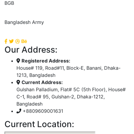
BGB
Bangladesh Army
Our Address:
Registered Address:
House# 119, Road#11, Block-E, Banani, Dhaka-
1213, Bangladesh
Current Address:
Gulshan Palladium, Flat# 5C (5th Floor), House#
C-1, Road# 95, Gulshan-2, Dhaka-1212,
Bangladesh
+8809609001631
Current Location: