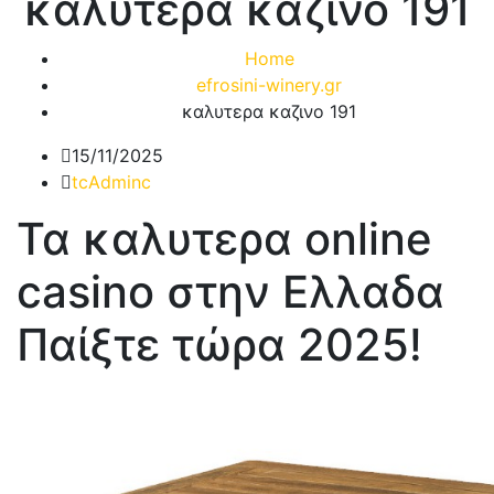
καλυτερα καζινο 191
Home
efrosini-winery.gr
καλυτερα καζινο 191
15/11/2025
tcAdminc
Τα καλυτερα online
casino στην Ελλαδα
Παίξτε τώρα 2025!