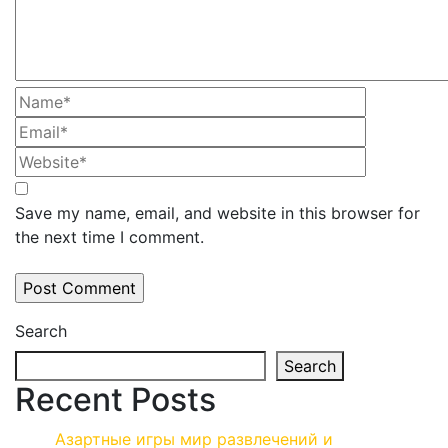
Save my name, email, and website in this browser for
the next time I comment.
Search
Search
Recent Posts
Азартные игры мир развлечений и