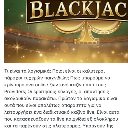
Τι είναι τα λογισμικά; Ποιοι είναι οι καλύτεροι
πάροχοι τυχερών παιχνιδιών; Πως μπορούμε να
κρίνουμε ένα online ζωντανό καζίνο από τους
Providers; Οι ερωτήσεις εύλογες, οι απαντήσεις
ακολουθούν παρακάτω. Πρώτον τα λογισμικά είναι
αυτά που είναι απολύτως απαραίτητα για να
λειτουργήσει ένα διαδικτυακό καζίνο live. Είναι αυτά
που κατασκευάζουν τα live παιχνίδια εξ ολοκλήρου
και τα παρέχουν στις πλατφόρμες. Υπάρχουν 1ης