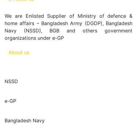
We are Enlisted Supplier of Ministry of defence &
home affairs – Bangladesh Army (DGDP), Bangladesh
Navy (NSSD), BGB and others government
organizations under e-GP
About us
NSSD
e-GP
Bangladesh Navy