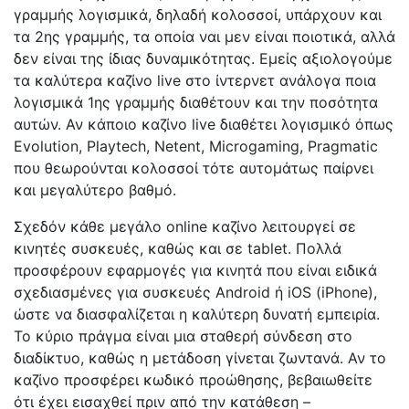
γραμμής λογισμικά, δηλαδή κολοσσοί, υπάρχουν και
τα 2ης γραμμής, τα οποία ναι μεν είναι ποιοτικά, αλλά
δεν είναι της ίδιας δυναμικότητας. Εμείς αξιολογούμε
τα καλύτερα καζίνο live στο ίντερνετ ανάλογα ποια
λογισμικά 1ης γραμμής διαθέτουν και την ποσότητα
αυτών. Αν κάποιο καζίνο live διαθέτει λογισμικό όπως
Evolution, Playtech, Netent, Microgaming, Pragmatic
που θεωρούνται κολοσσοί τότε αυτομάτως παίρνει
και μεγαλύτερο βαθμό.
Σχεδόν κάθε μεγάλο online καζίνο λειτουργεί σε
κινητές συσκευές, καθώς και σε tablet. Πολλά
προσφέρουν εφαρμογές για κινητά που είναι ειδικά
σχεδιασμένες για συσκευές Android ή iOS (iPhone),
ώστε να διασφαλίζεται η καλύτερη δυνατή εμπειρία.
Το κύριο πράγμα είναι μια σταθερή σύνδεση στο
διαδίκτυο, καθώς η μετάδοση γίνεται ζωντανά. Αν το
καζίνο προσφέρει κωδικό προώθησης, βεβαιωθείτε
ότι έχει εισαχθεί πριν από την κατάθεση –